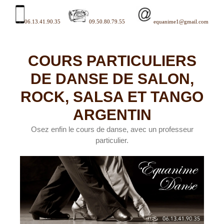
Aller
au
contenu
06.13.41.90.35
.
09.50.80.79.55
equanime1@gmail.com
COURS PARTICULIERS
DE DANSE DE SALON,
ROCK, SALSA ET TANGO
ARGENTIN
Osez enfin le cours de danse, avec un professeur
particulier.