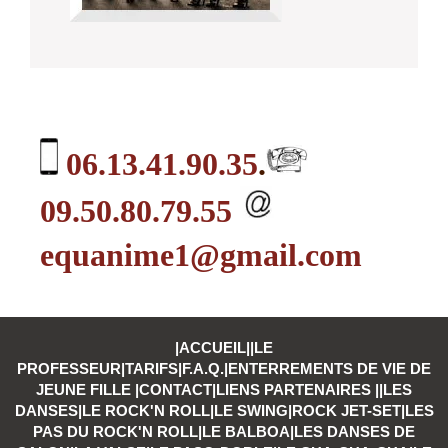
06.13.41.90.35
.
09.50.80.79.55
equanime1@gmail.com
|
ACCUEIL
||
LE
PROFESSEUR
|
TARIFS
|
F.A.Q.
|
ENTERREMENTS DE VIE DE
JEUNE FILLE
|
CONTACT
|
LIENS PARTENAIRES
||
LES
DANSES
|
LE ROCK'N ROLL|
LE SWING
|
ROCK JET-SET
|
LES
PAS DU ROCK'N ROLL
|
LE BALBOA|
LES DANSES DE