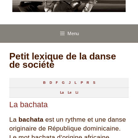
Menu
Petit lexique de la danse
de société
B
D
F
G
J
L
P
R
S
La
Le
Li
La bachata
La
bachata
est un rythme et une danse
originaire de République dominicaine.
Le mot bachata d’origine africaine