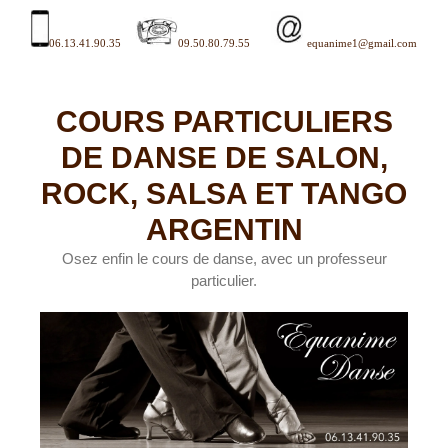
Aller
au
contenu
06.13.41.90.35
.
09.50.80.79.55
equanime1@gmail.com
COURS PARTICULIERS
DE DANSE DE SALON,
ROCK, SALSA ET TANGO
ARGENTIN
Osez enfin le cours de danse, avec un professeur
particulier.