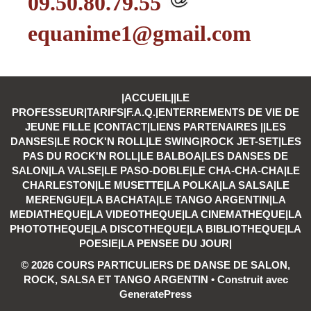
09.50.80.79.55
equanime1@gmail.com
|
ACCUEIL
||
LE
PROFESSEUR
|
TARIFS
|
F.A.Q.
|
ENTERREMENTS DE VIE DE
JEUNE FILLE
|
CONTACT
|
LIENS PARTENAIRES
||
LES
DANSES
|
LE ROCK'N ROLL|
LE SWING
|
ROCK JET-SET
|
LES
PAS DU ROCK'N ROLL
|
LE BALBOA|
LES DANSES DE
SALON|
LA VALSE
|
LE PASO-DOBLE
|
LE CHA-CHA-CHA
|
LE
CHARLESTON
|
LE MUSETTE
|
LA POLKA
|
LA SALSA
|
LE
MERENGUE
|
LA BACHATA
|
LE TANGO ARGENTIN
|
LA
MEDIATHEQUE
|
LA VIDEOTHEQUE
|
LA CINEMATHEQUE
|
LA
PHOTOTHEQUE
|
LA DISCOTHEQUE
|
LA BIBLIOTHEQUE
|
LA
POESIE
|
LA PENSEE DU JOUR
|
© 2026 COURS PARTICULIERS DE DANSE DE SALON,
ROCK, SALSA ET TANGO ARGENTIN
• Construit avec
GeneratePress