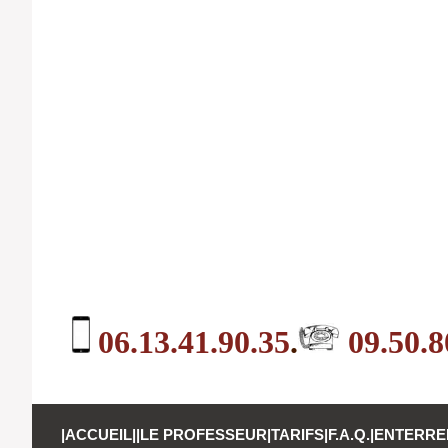
06.13.41.90.35
.
09.50.8
|
ACCUEIL
||
LE PROFESSEUR
|
TARIFS
|
F.A.Q.
|
ENTERREM