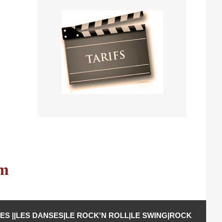
om
RES
||
LES DANSES
|
LE ROCK'N ROLL|
LE SWING
|
ROCK