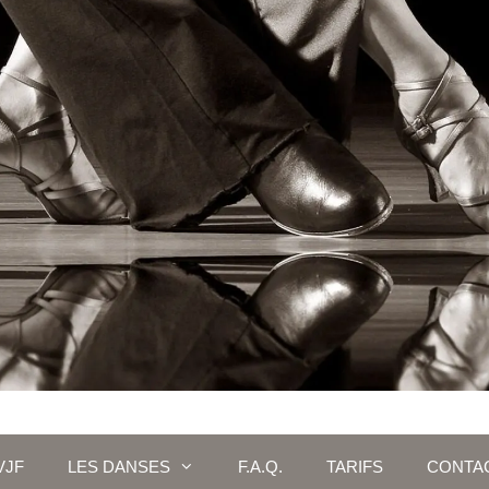
VJF
LES DANSES
F.A.Q.
TARIFS
CONTA